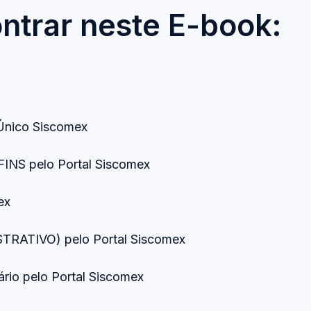
ntrar neste E-book:
as
l Único Siscomex
COFINS pelo Portal Siscomex
omex
RATIVO) pelo Portal Siscomex
tário pelo Portal Siscomex