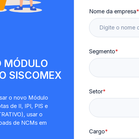
Nome da empresa
Segmento
*
O MÓDULO
CO SISCOMEX
Setor
*
usar o novo Módulo
as de II, IPI, PIS e
RATIVO), usar o
nloads de NCMs em
Cargo
*