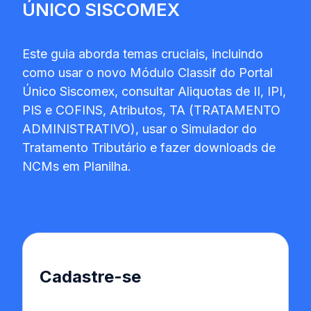
ÚNICO SISCOMEX
Este guia aborda temas cruciais, incluindo
como usar o novo Módulo Classif do Portal
Único Siscomex, consultar Aliquotas de II, IPI,
PIS e COFINS, Atributos, TA (TRATAMENTO
ADMINISTRATIVO), usar o Simulador do
Tratamento Tributário e fazer downloads de
NCMs em Planilha.
Cadastre-se