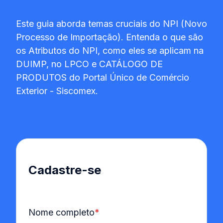
Este guia aborda temas cruciais do NPI (Novo
Processo de Importação). Entenda o que são
os Atributos do NPI, como eles se aplicam na
DUIMP, no LPCO e CATÁLOGO DE
PRODUTOS do Portal Único de Comércio
Exterior - Siscomex.
Cadastre-se
Nome completo
*