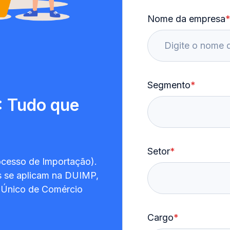
Nome da empresa
Segmento
*
: Tudo que
Setor
*
ocesso de Importação).
s se aplicam na DUIMP,
Único de Comércio
Cargo
*