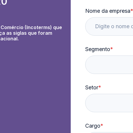
20
Nome da empresa
e Comércio
(Incoterms) que
ça as siglas que foram
rnacional.
Segmento
*
Setor
*
Cargo
*