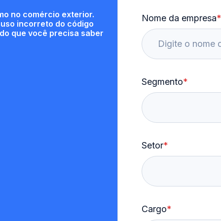
o no comércio exterior.
Nome da empresa
uso incorreto do código
do que você precisa saber
Segmento
*
Setor
*
Cargo
*